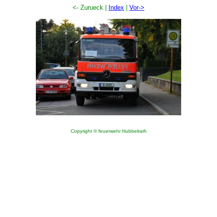
<- Zurueck |
Index
|
Vor->
Copyright © feuerwehr Hubbelrath